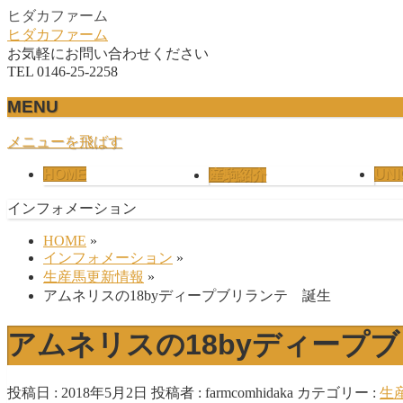
ヒダカファーム
ヒダカファーム
お気軽にお問い合わせください
TEL 0146-25-2258
MENU
メニューを飛ばす
HOME
UNI
産駒紹介
インフォメーション
HOME
»
インフォメーション
»
生産馬更新情報
»
アムネリスの18byディープブリランテ 誕生
アムネリスの18byディープ
投稿日 : 2018年5月2日
投稿者 :
farmcomhidaka
カテゴリー :
生