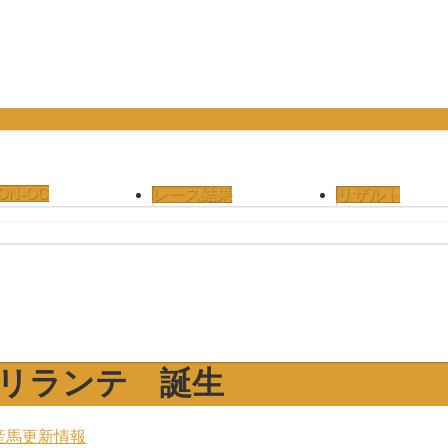
ON-OC
レース結果
リザルト
ブリランテ 誕生
産馬更新情報