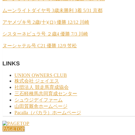
ムーンライトダイヤ号 3歳未勝利 3着 5/31 京都
アヤメヅキ号 2歳(十)(ロ) 優勝 12/12 川崎
シスターネビュラ号 ２歳4 優勝 7/3 川崎
ヌーシャテル号 C21 優勝 12/9 笠松
LINKS
UNION OWNERS CLUB
株式会社 ジェイエス
社団法人 競走馬育成協会
三石軽種馬共同育成センター
シュウジデイファーム
山田質厩舎ホームページ
Pacalla（パカラ）ホームページ
PAGETOP