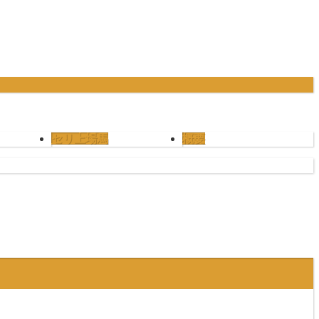
セリ上場馬
概要