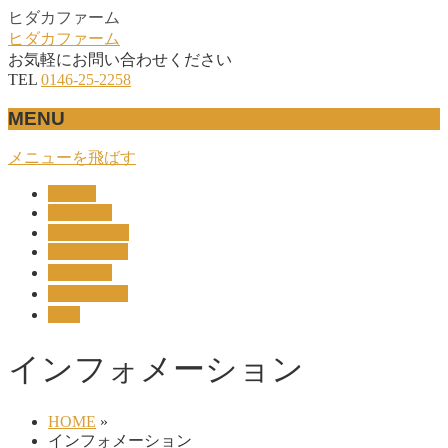
ヒダカファーム
ヒダカファーム
お気軽にお問い合わせください
TEL
0146-25-2258
MENU
メニューを飛ばす
HOME
産駒紹介
UNION-OC
レース結果
リザルト
セリ上場馬
概要
インフォメーション
HOME
»
インフォメーション