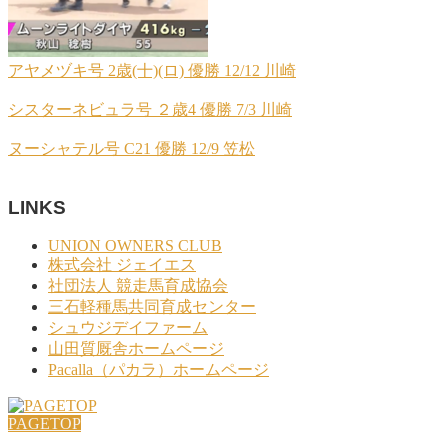
アヤメヅキ号 2歳(十)(ロ) 優勝 12/12 川崎
シスターネビュラ号 ２歳4 優勝 7/3 川崎
ヌーシャテル号 C21 優勝 12/9 笠松
LINKS
UNION OWNERS CLUB
株式会社 ジェイエス
社団法人 競走馬育成協会
三石軽種馬共同育成センター
シュウジデイファーム
山田質厩舎ホームページ
Pacalla（パカラ）ホームページ
PAGETOP