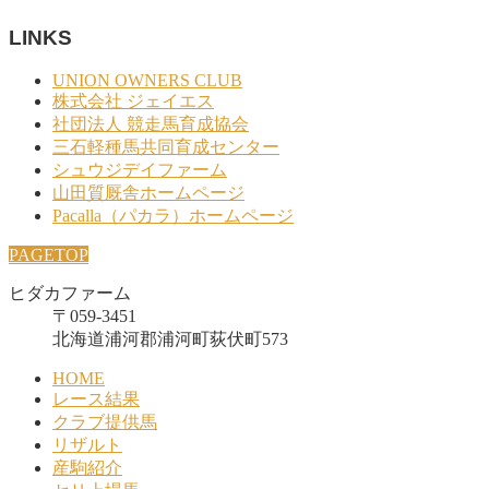
LINKS
UNION OWNERS CLUB
株式会社 ジェイエス
社団法人 競走馬育成協会
三石軽種馬共同育成センター
シュウジデイファーム
山田質厩舎ホームページ
Pacalla（パカラ）ホームページ
PAGETOP
ヒダカファーム
〒059-3451
北海道浦河郡浦河町荻伏町573
HOME
レース結果
クラブ提供馬
リザルト
産駒紹介