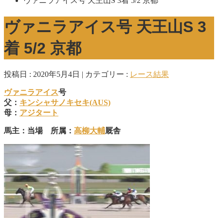
ヴァニラアイス号 天王山S 3着 5/2 京都
ヴァニラアイス号 天王山S 3
着 5/2 京都
投稿日 : 2020年5月4日
カテゴリー :
レース結果
ヴァニラアイス
号
父：
キンシャサノキセキ(AUS)
母：
アジタート
馬主：当場 所属：
高柳大輔
厩舎