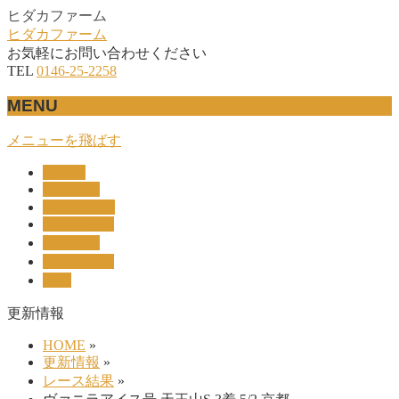
ヒダカファーム
ヒダカファーム
お気軽にお問い合わせください
TEL
0146-25-2258
MENU
メニューを飛ばす
HOME
産駒紹介
UNION-OC
レース結果
リザルト
セリ上場馬
概要
更新情報
HOME
»
更新情報
»
レース結果
»