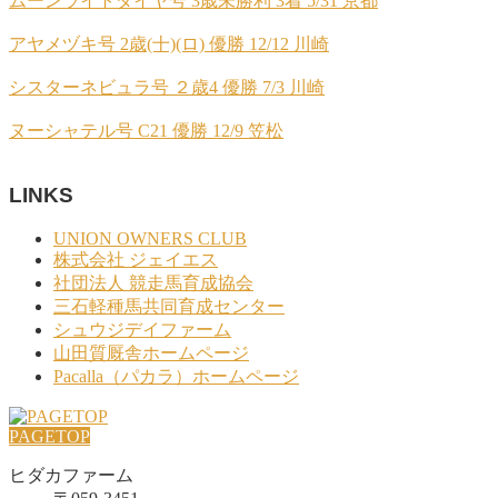
ムーンライトダイヤ号 3歳未勝利 3着 5/31 京都
アヤメヅキ号 2歳(十)(ロ) 優勝 12/12 川崎
シスターネビュラ号 ２歳4 優勝 7/3 川崎
ヌーシャテル号 C21 優勝 12/9 笠松
LINKS
UNION OWNERS CLUB
株式会社 ジェイエス
社団法人 競走馬育成協会
三石軽種馬共同育成センター
シュウジデイファーム
山田質厩舎ホームページ
Pacalla（パカラ）ホームページ
PAGETOP
ヒダカファーム