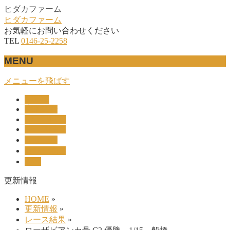
ヒダカファーム
ヒダカファーム
お気軽にお問い合わせください
TEL
0146-25-2258
MENU
メニューを飛ばす
HOME
産駒紹介
UNION-OC
レース結果
リザルト
セリ上場馬
概要
更新情報
HOME
»
更新情報
»
レース結果
»