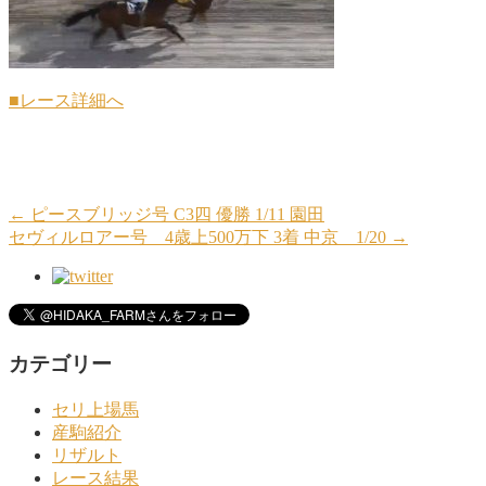
■レース詳細へ
←
ピースブリッジ号 C3四 優勝 1/11 園田
セヴィルロアー号 4歳上500万下 3着 中京 1/20
→
カテゴリー
セリ上場馬
産駒紹介
リザルト
レース結果