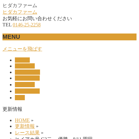
ヒダカファーム
ヒダカファーム
お気軽にお問い合わせください
TEL
0146-25-2258
MENU
メニューを飛ばす
HOME
産駒紹介
UNION-OC
レース結果
リザルト
セリ上場馬
概要
更新情報
HOME
»
更新情報
»
レース結果
»