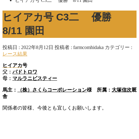
ヒイアカ号 C3二 優勝 8/11 園田
ヒイアカ号 C3二 優勝
8/11 園田
投稿日 : 2022年8月12日
投稿者 :
farmcomhidaka
カテゴリー :
レース結果
ヒイアカ
号
父：
パドトロワ
母：
マルラニビスティー
馬主：
（株）さくらコーポレーション
様 所属：
大塚信次
厩
舎
関係者の皆様、今後とも宜しくお願いします。