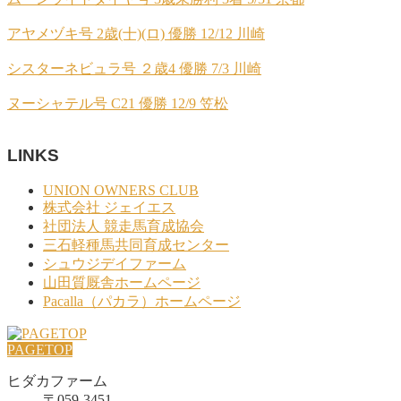
アヤメヅキ号 2歳(十)(ロ) 優勝 12/12 川崎
シスターネビュラ号 ２歳4 優勝 7/3 川崎
ヌーシャテル号 C21 優勝 12/9 笠松
LINKS
UNION OWNERS CLUB
株式会社 ジェイエス
社団法人 競走馬育成協会
三石軽種馬共同育成センター
シュウジデイファーム
山田質厩舎ホームページ
Pacalla（パカラ）ホームページ
PAGETOP
ヒダカファーム
〒059-3451