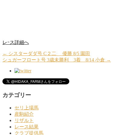
レｰス詳細へ
←
シスターダダ号 C２二 優勝 8/5 園田
シュガーフロート号 3歳未勝利 3着 8/14 小倉
→
カテゴリー
セリ上場馬
産駒紹介
リザルト
レース結果
クラブ提供馬