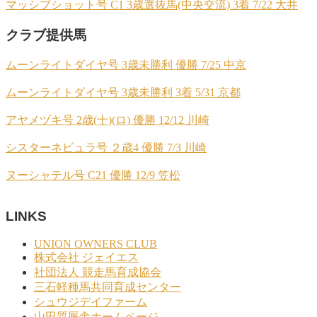
マッシブショット号 C1 3歳選抜馬(中央交流) 3着 7/22 大井
クラブ提供馬
ムーンライトダイヤ号 3歳未勝利 優勝 7/25 中京
ムーンライトダイヤ号 3歳未勝利 3着 5/31 京都
アヤメヅキ号 2歳(十)(ロ) 優勝 12/12 川崎
シスターネビュラ号 ２歳4 優勝 7/3 川崎
ヌーシャテル号 C21 優勝 12/9 笠松
LINKS
UNION OWNERS CLUB
株式会社 ジェイエス
社団法人 競走馬育成協会
三石軽種馬共同育成センター
シュウジデイファーム
山田質厩舎ホームページ