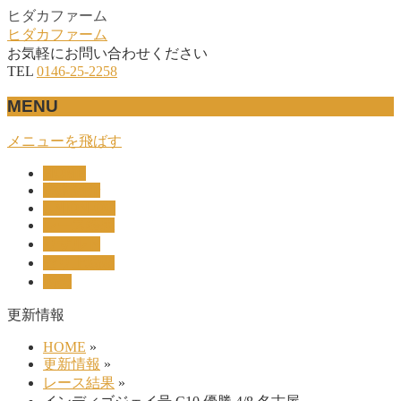
ヒダカファーム
ヒダカファーム
お気軽にお問い合わせください
TEL
0146-25-2258
MENU
メニューを飛ばす
HOME
産駒紹介
UNION-OC
レース結果
リザルト
セリ上場馬
概要
更新情報
HOME
»
更新情報
»
レース結果
»