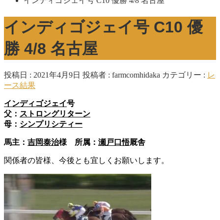
インディゴジェイ号 C10 優勝 4/8 名古屋
インディゴジェイ号 C10 優
勝 4/8 名古屋
投稿日 : 2021年4月9日
投稿者 :
farmcomhidaka
カテゴリー :
レ
ース結果
インディゴジェイ
号
父：
ストロングリターン
母：
シンプリシティー
馬主：
吉岡泰治
様 所属：
瀬戸口悟
厩舎
関係者の皆様、今後とも宜しくお願いします。