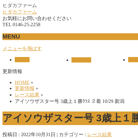
ヒダカファーム
ヒダカファーム
お気軽にお問い合わせください
TEL 0146-25-2258
MENU
メニューを飛ばす
HOME
UNI
産駒紹介
更新情報
HOME
»
更新情報
»
レース結果
»
アイソウザスター号 3歳上１勝ｸﾗｽ ２着 10/29 新潟
アイソウザスター号 3歳上１勝ｸﾗ
投稿日 : 2022年10月31日
カテゴリー :
レース結果