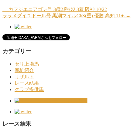
←
カフジエニアゴン号 3歳2勝ｸﾗｽ 3着 阪神 10/22
ララメダイユドール号 黒潮マイルChS(重) 優勝 高知 11/6
→
カテゴリー
セリ上場馬
産駒紹介
リザルト
レース結果
クラブ提供馬
レース結果