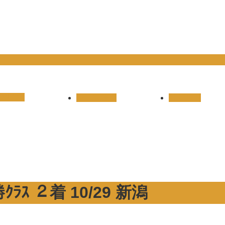
ON-OC
レース結果
リザルト
ｽ ２着 10/29 新潟