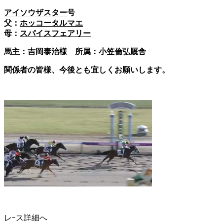
アイソウザスター
号
父：
ホッコータルマエ
母：
スパイスフェアリー
馬主：
吉岡泰治
様 所属：
小笠倫弘
厩舎
関係者の皆様、今後とも宜しくお願いします。
レｰス詳細へ