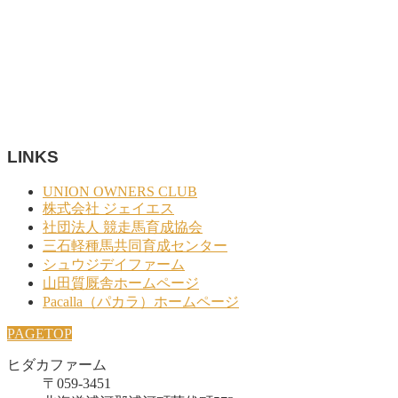
LINKS
UNION OWNERS CLUB
株式会社 ジェイエス
社団法人 競走馬育成協会
三石軽種馬共同育成センター
シュウジデイファーム
山田質厩舎ホームページ
Pacalla（パカラ）ホームページ
PAGETOP
ヒダカファーム
〒059-3451