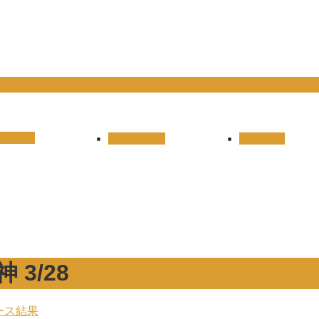
ON-OC
レース結果
リザルト
 3/28
ース結果