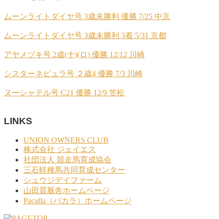
ムーンライトダイヤ号 3歳未勝利 優勝 7/25 中京
ムーンライトダイヤ号 3歳未勝利 3着 5/31 京都
アヤメヅキ号 2歳(十)(ロ) 優勝 12/12 川崎
シスターネビュラ号 ２歳4 優勝 7/3 川崎
ヌーシャテル号 C21 優勝 12/9 笠松
LINKS
UNION OWNERS CLUB
株式会社 ジェイエス
社団法人 競走馬育成協会
三石軽種馬共同育成センター
シュウジデイファーム
山田質厩舎ホームページ
Pacalla（パカラ）ホームページ