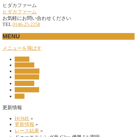
ヒダカファーム
ヒダカファーム
お気軽にお問い合わせください
TEL
0146-25-2258
MENU
メニューを飛ばす
HOME
産駒紹介
UNION-OC
レース結果
リザルト
セリ上場馬
概要
更新情報
HOME
»
更新情報
»
レース結果
»