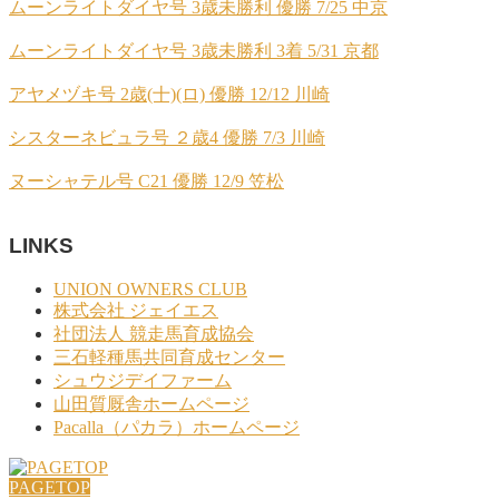
ムーンライトダイヤ号 3歳未勝利 優勝 7/25 中京
ムーンライトダイヤ号 3歳未勝利 3着 5/31 京都
アヤメヅキ号 2歳(十)(ロ) 優勝 12/12 川崎
シスターネビュラ号 ２歳4 優勝 7/3 川崎
ヌーシャテル号 C21 優勝 12/9 笠松
LINKS
UNION OWNERS CLUB
株式会社 ジェイエス
社団法人 競走馬育成協会
三石軽種馬共同育成センター
シュウジデイファーム
山田質厩舎ホームページ
Pacalla（パカラ）ホームページ
PAGETOP