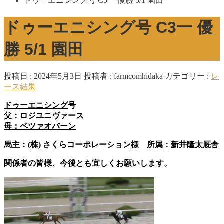
ドゥーエニシング号 C3一 優勝 5/1 園田
ドゥーエニシング号 C3一 優
勝 5/1 園田
投稿日 : 2024年5月3日
投稿者 :
farmcomhidaka
カテゴリー :
レ
ース結果
ドゥーエニシング
号
父：
ロジユニヴァース
母：
ベツァオバーン
馬主：
(株) さくらコーポレーション
様 所属：
新井隆太
厩舎
関係者の皆様、今後とも宜しくお願いします。