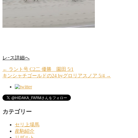
レｰス詳細へ
←
ラント号 C2二 優勝 園田 5/1
キンシャチゴールドの24 byグロリアスノア 5/4
→
カテゴリー
セリ上場馬
産駒紹介
リザルト