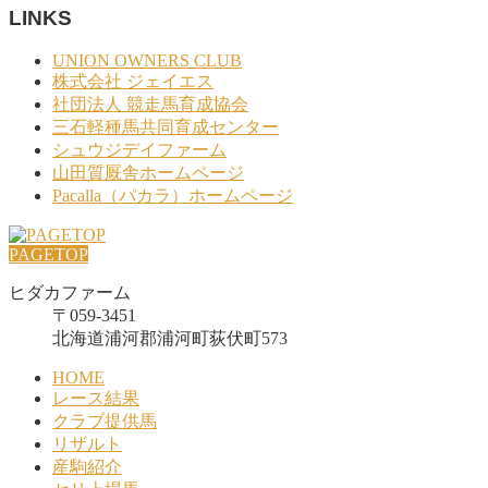
LINKS
UNION OWNERS CLUB
株式会社 ジェイエス
社団法人 競走馬育成協会
三石軽種馬共同育成センター
シュウジデイファーム
山田質厩舎ホームページ
Pacalla（パカラ）ホームページ
PAGETOP
ヒダカファーム
〒059-3451
北海道浦河郡浦河町荻伏町573
HOME
レース結果
クラブ提供馬
リザルト
産駒紹介