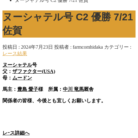
ヌーシャテル号 C2 優勝 7/21 佐賀
ヌーシャテル号 C2 優勝 7/21
佐賀
投稿日 : 2024年7月23日
投稿者 :
farmcomhidaka
カテゴリー :
レース結果
ヌーシャテル
号
父：
ザファクター(USA)
母：
ムードン
馬主：
豊島 愛子
様 所属：
中川 竜馬
厩舎
関係者の皆様、今後とも宜しくお願いします。
レｰス詳細へ