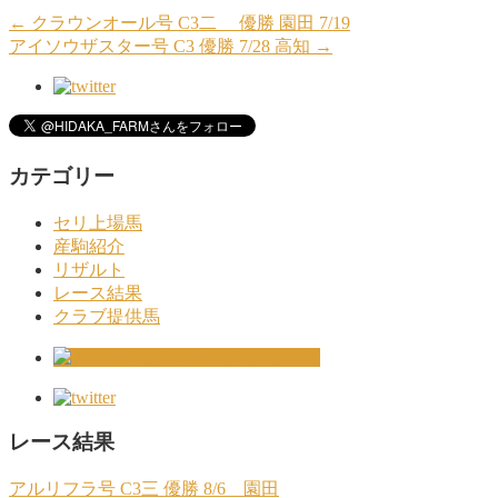
←
クラウンオール号 C3二 優勝 園田 7/19
アイソウザスター号 C3 優勝 7/28 高知
→
カテゴリー
セリ上場馬
産駒紹介
リザルト
レース結果
クラブ提供馬
レース結果
アルリフラ号 C3三 優勝 8/6 園田