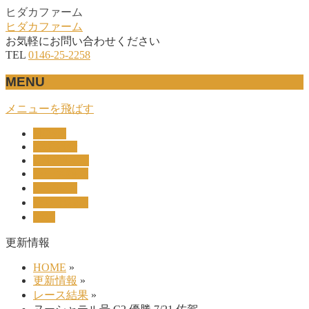
ヒダカファーム
ヒダカファーム
お気軽にお問い合わせください
TEL
0146-25-2258
MENU
メニューを飛ばす
HOME
産駒紹介
UNION-OC
レース結果
リザルト
セリ上場馬
概要
更新情報
HOME
»
更新情報
»
レース結果
»