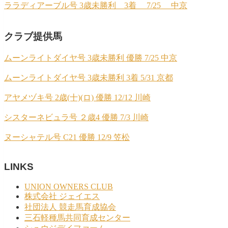
ララディアーブル号 3歳未勝利 3着 7/25 中京
クラブ提供馬
ムーンライトダイヤ号 3歳未勝利 優勝 7/25 中京
ムーンライトダイヤ号 3歳未勝利 3着 5/31 京都
アヤメヅキ号 2歳(十)(ロ) 優勝 12/12 川崎
シスターネビュラ号 ２歳4 優勝 7/3 川崎
ヌーシャテル号 C21 優勝 12/9 笠松
LINKS
UNION OWNERS CLUB
株式会社 ジェイエス
社団法人 競走馬育成協会
三石軽種馬共同育成センター