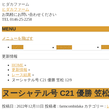
ヒダカファーム
ヒダカファーム
お気軽にお問い合わせください
TEL 0146-25-2258
MENU
メニューを飛ばす
HOME
UNI
産駒紹介
更新情報
HOME
»
更新情報
»
レース結果
»
ヌーシャテル号 C21 優勝 笠松 12/9
ヌーシャテル号 C21 優勝 笠松 
投稿日 : 2022年12月11日
投稿者 :
farmcomhidaka
カテゴリー :