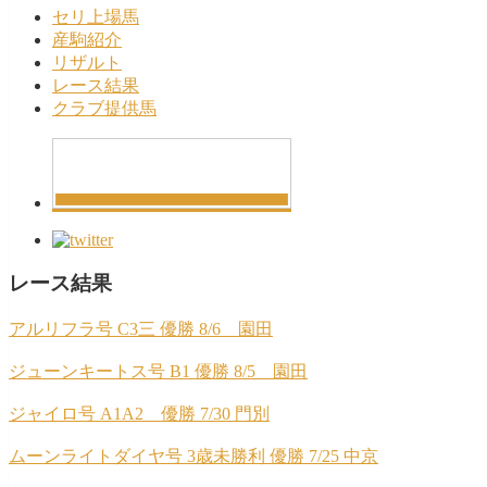
セリ上場馬
産駒紹介
リザルト
レース結果
クラブ提供馬
レース結果
アルリフラ号 C3三 優勝 8/6 園田
ジューンキートス号 B1 優勝 8/5 園田
ジャイロ号 A1A2 優勝 7/30 門別
ムーンライトダイヤ号 3歳未勝利 優勝 7/25 中京