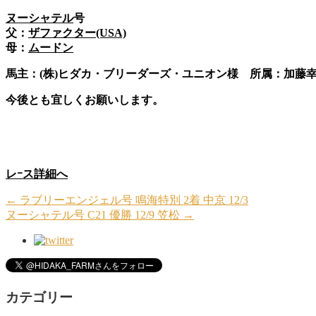
ヌーシャテル
号
父：
ザファクター(USA)
母：
ムードン
馬主：(株)ヒダカ・ブリーダーズ・ユニオン様 所属：加藤
今後とも宜しくお願いします。
レｰス詳細へ
←
ラブリーエンジェル号 鳴海特別 2着 中京 12/3
ヌーシャテル号 C21 優勝 12/9 笠松
→
カテゴリー