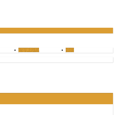
セリ上場馬
概要