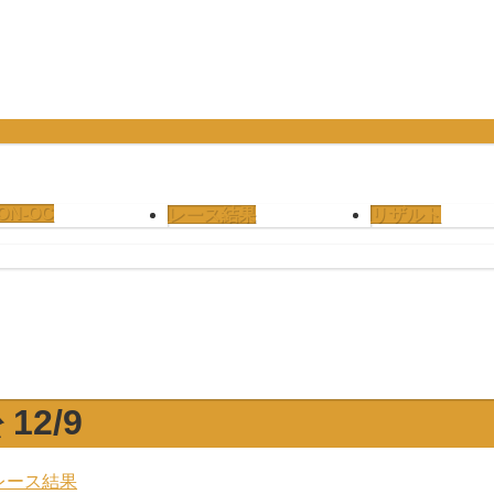
ON-OC
レース結果
リザルト
12/9
レース結果