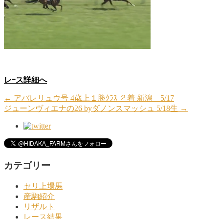
レｰス詳細へ
←
アバレリュウ号 4歳上１勝ｸﾗｽ ２着 新潟 5/17
ジューンヴィエナの26 byダノンスマッシュ 5/18生
→
カテゴリー
セリ上場馬
産駒紹介
リザルト
レース結果