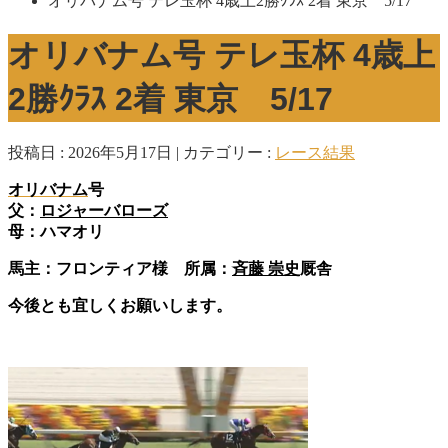
オリバナム号 テレ玉杯 4歳上2勝ｸﾗｽ 2着 東京 5/17
オリバナム号 テレ玉杯 4歳上
2勝ｸﾗｽ 2着 東京 5/17
投稿日 : 2026年5月17日
カテゴリー :
レース結果
オリバナム
号
父：
ロジャーバローズ
母：ハマオリ
馬主：フロンティア様 所属：
斉藤 崇史
厩舎
今後とも宜しくお願いします。