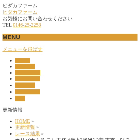
ヒダカファーム
ヒダカファーム
お気軽にお問い合わせください
TEL
0146-25-2258
MENU
メニューを飛ばす
HOME
産駒紹介
UNION-OC
レース結果
リザルト
セリ上場馬
概要
更新情報
HOME
»
更新情報
»
レース結果
»