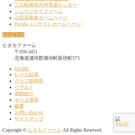
三石軽種馬共同育成センター
シュウジデイファーム
山田質厩舎ホームページ
Pacalla（パカラ）ホームページ
PAGETOP
ヒダカファーム
〒059-3451
北海道浦河郡浦河町荻伏町573
HOME
レース結果
クラブ提供馬
リザルト
産駒紹介
セリ上場馬
概要
お問い合わせ
サイトマップ
Copyright ©
ヒダカファーム
All Rights Reserved.