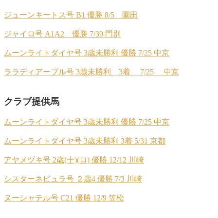
ジューンキートス号 B1 優勝 8/5 園田
ジャイロ号 A1A2 優勝 7/30 門別
ムーンライトダイヤ号 3歳未勝利 優勝 7/25 中京
ララディアーブル号 3歳未勝利 3着 7/25 中京
クラブ提供馬
ムーンライトダイヤ号 3歳未勝利 優勝 7/25 中京
ムーンライトダイヤ号 3歳未勝利 3着 5/31 京都
アヤメヅキ号 2歳(十)(ロ) 優勝 12/12 川崎
シスターネビュラ号 ２歳4 優勝 7/3 川崎
ヌーシャテル号 C21 優勝 12/9 笠松