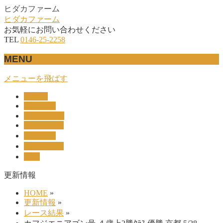
ヒダカファーム
ヒダカファーム
お気軽にお問い合わせください
TEL
0146-25-2258
MENU
メニューを飛ばす
HOME
産駒紹介
UNION-OC
レース結果
リザルト
セリ上場馬
概要
更新情報
HOME
»
更新情報
»
レース結果
»