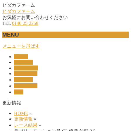
ヒダカファーム
ヒダカファーム
お気軽にお問い合わせください
TEL
0146-25-2258
MENU
メニューを飛ばす
HOME
産駒紹介
UNION-OC
レース結果
リザルト
セリ上場馬
概要
更新情報
HOME
»
更新情報
»
レース結果
»