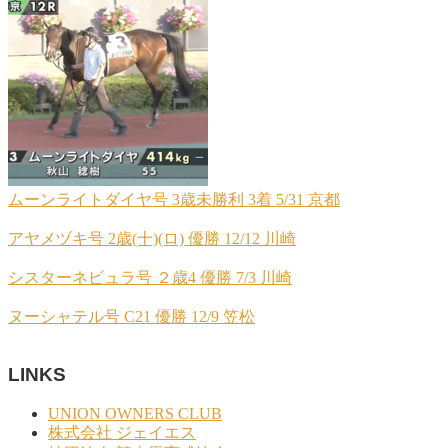
ムーンライトダイヤ号 3歳未勝利 3着 5/31 京都
アヤメヅキ号 2歳(十)(ロ) 優勝 12/12 川崎
シスターネビュラ号 ２歳4 優勝 7/3 川崎
ヌーシャテル号 C21 優勝 12/9 笠松
LINKS
UNION OWNERS CLUB
株式会社 ジェイエス