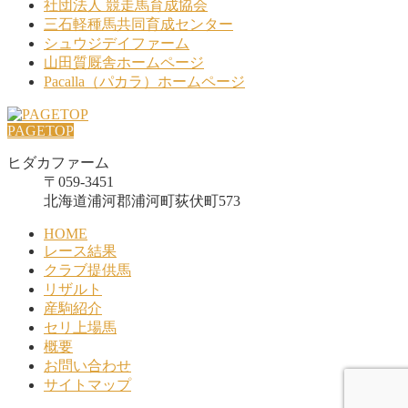
社団法人 競走馬育成協会
三石軽種馬共同育成センター
シュウジデイファーム
山田質厩舎ホームページ
Pacalla（パカラ）ホームページ
PAGETOP
ヒダカファーム
〒059-3451
北海道浦河郡浦河町荻伏町573
HOME
レース結果
クラブ提供馬
リザルト
産駒紹介
セリ上場馬
概要
お問い合わせ
サイトマップ