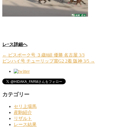
レｰス詳細へ
←
ビスポーク号 ３歳8組 優勝 名古屋 3/3
ピンハイ号 チューリップ賞G2 2着 阪神 3/5
→
カテゴリー
セリ上場馬
産駒紹介
リザルト
レース結果