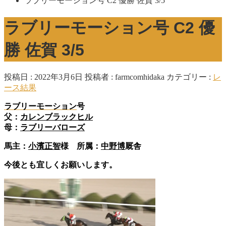
ラブリーモーション号 C2 優勝 佐賀 3/5
ラブリーモーション号 C2 優
勝 佐賀 3/5
投稿日 : 2022年3月6日
投稿者 :
farmcomhidaka
カテゴリー :
レ
ース結果
ラブリーモーション
号
父：
カレンブラックヒル
母：
ラブリーバローズ
馬主：
小濱正智
様 所属：
中野博
厩舎
今後とも宜しくお願いします。