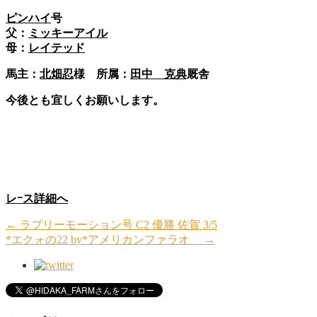
ピンハイ
号
父：
ミッキーアイル
母：
レイテッド
馬主：
北畑忍
様 所属：
田中 克典
厩舎
今後とも宜しくお願いします。
レｰス詳細へ
←
ラブリーモーション号 C2 優勝 佐賀 3/5
*エクォの22 by*アメリカンファラオ
→