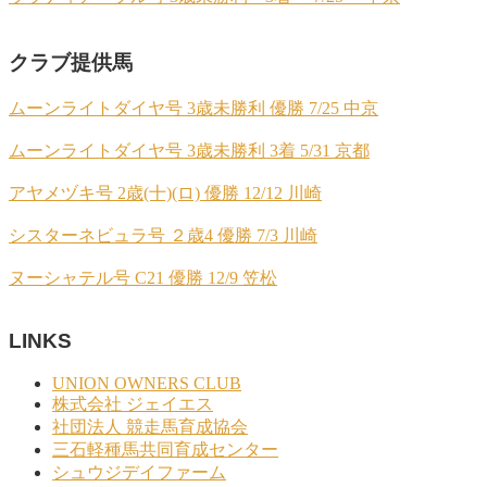
クラブ提供馬
ムーンライトダイヤ号 3歳未勝利 優勝 7/25 中京
ムーンライトダイヤ号 3歳未勝利 3着 5/31 京都
アヤメヅキ号 2歳(十)(ロ) 優勝 12/12 川崎
シスターネビュラ号 ２歳4 優勝 7/3 川崎
ヌーシャテル号 C21 優勝 12/9 笠松
LINKS
UNION OWNERS CLUB
株式会社 ジェイエス
社団法人 競走馬育成協会
三石軽種馬共同育成センター
シュウジデイファーム