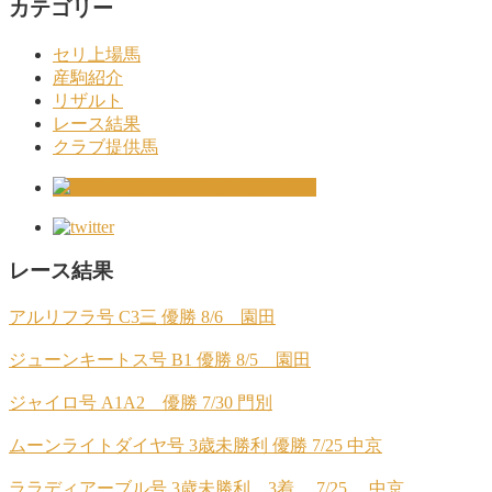
カテゴリー
セリ上場馬
産駒紹介
リザルト
レース結果
クラブ提供馬
レース結果
アルリフラ号 C3三 優勝 8/6 園田
ジューンキートス号 B1 優勝 8/5 園田
ジャイロ号 A1A2 優勝 7/30 門別
ムーンライトダイヤ号 3歳未勝利 優勝 7/25 中京
ララディアーブル号 3歳未勝利 3着 7/25 中京