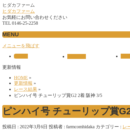
ヒダカファーム
ヒダカファーム
お気軽にお問い合わせください
TEL 0146-25-2258
MENU
メニューを飛ばす
HOME
UNI
産駒紹介
更新情報
HOME
»
更新情報
»
レース結果
»
ピンハイ号 チューリップ賞G2 2着 阪神 3/5
ピンハイ号 チューリップ賞G2 2
投稿日 : 2022年3月6日
投稿者 :
farmcomhidaka
カテゴリー :
レ