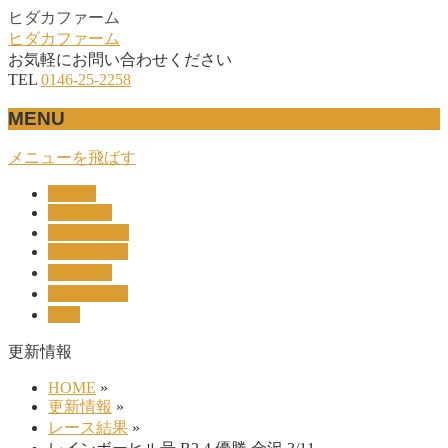
ヒダカファーム
ヒダカファーム
お気軽にお問い合わせください
TEL
0146-25-2258
MENU
メニューを飛ばす
HOME
産駒紹介
UNION-OC
レース結果
リザルト
セリ上場馬
概要
更新情報
HOME
»
更新情報
»
レース結果
»