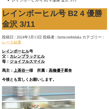
レインボーヒル号 B2 4 優勝 金沢 3/11
レインボーヒル号 B2 4 優勝
金沢 3/11
投稿日 : 2024年3月13日
投稿者 :
farmcomhidaka
カテゴリー :
レース結果
レインボーヒル
号
父：
カレンブラックヒル
母：
ジョイフルスマイル
馬主：
上茶谷一
様 所属：
高橋優子
厩舎
今後とも宜しくお願いします。