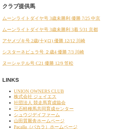
クラブ提供馬
ムーンライトダイヤ号 3歳未勝利 優勝 7/25 中京
ムーンライトダイヤ号 3歳未勝利 3着 5/31 京都
アヤメヅキ号 2歳(十)(ロ) 優勝 12/12 川崎
シスターネビュラ号 ２歳4 優勝 7/3 川崎
ヌーシャテル号 C21 優勝 12/9 笠松
LINKS
UNION OWNERS CLUB
株式会社 ジェイエス
社団法人 競走馬育成協会
三石軽種馬共同育成センター
シュウジデイファーム
山田質厩舎ホームページ
Pacalla（パカラ）ホームページ