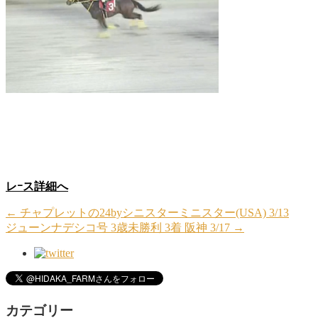
レｰス詳細へ
←
チャプレットの24byシニスターミニスター(USA) 3/13
ジューンナデシコ号 3歳未勝利 3着 阪神 3/17
→
カテゴリー