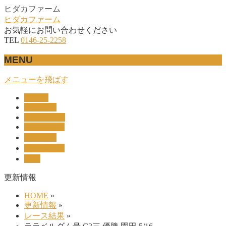
ヒダカファーム
ヒダカファーム
お気軽にお問い合わせください
TEL
0146-25-2258
MENU
メニューを飛ばす
HOME
産駒紹介
UNION-OC
レース結果
リザルト
セリ上場馬
概要
更新情報
HOME
»
更新情報
»
レース結果
»