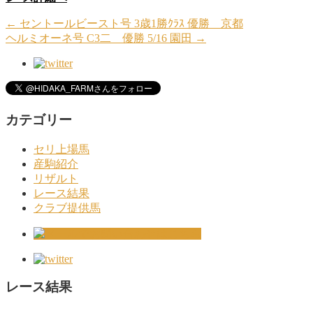
←
セントールビースト号 3歳1勝ｸﾗｽ 優勝 京都
ヘルミオーネ号 C3二 優勝 5/16 園田
→
カテゴリー
セリ上場馬
産駒紹介
リザルト
レース結果
クラブ提供馬
レース結果