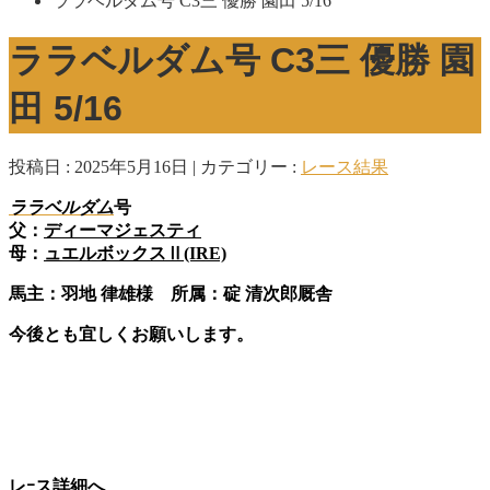
ララベルダム号 C3三 優勝 園田 5/16
ララベルダム号 C3三 優勝 園
田 5/16
投稿日 : 2025年5月16日
カテゴリー :
レース結果
ララベルダム
号
父：
ディーマジェスティ
母：
ュエルボックスⅡ(IRE)
馬主：羽地 律雄様 所属：碇 清次郎厩舎
今後とも宜しくお願いします。
レｰス詳細へ