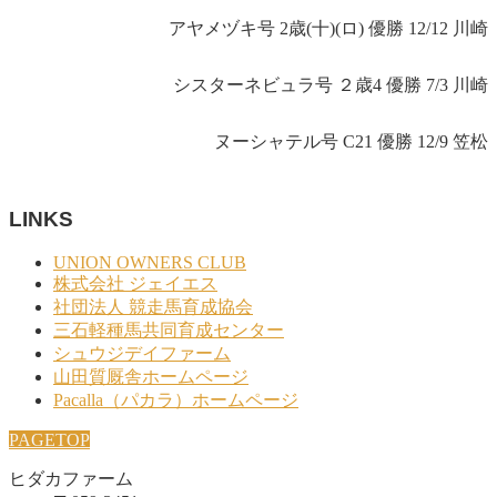
アヤメヅキ号 2歳(十)(ロ) 優勝 12/12 川崎
シスターネビュラ号 ２歳4 優勝 7/3 川崎
ヌーシャテル号 C21 優勝 12/9 笠松
LINKS
UNION OWNERS CLUB
株式会社 ジェイエス
社団法人 競走馬育成協会
三石軽種馬共同育成センター
シュウジデイファーム
山田質厩舎ホームページ
Pacalla（パカラ）ホームページ
PAGETOP
ヒダカファーム