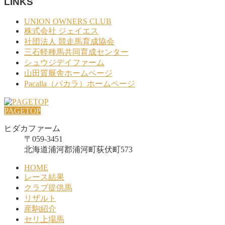
LINKS
UNION OWNERS CLUB
株式会社 ジェイエス
社団法人 競走馬育成協会
三石軽種馬共同育成センター
シュウジデイファーム
山田質厩舎ホームページ
Pacalla（パカラ）ホームページ
PAGETOP
ヒダカファーム
〒059-3451
北海道浦河郡浦河町荻伏町573
HOME
レース結果
クラブ提供馬
リザルト
産駒紹介
セリ上場馬