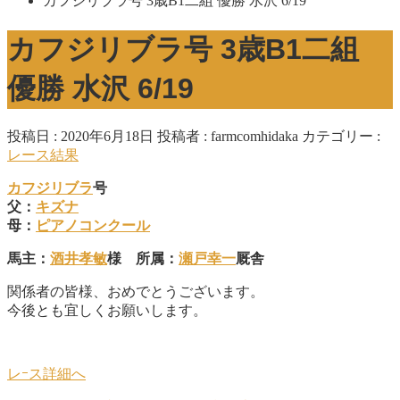
カフジリブラ号 3歳B1二組 優勝 水沢 6/19
カフジリブラ号 3歳B1二組
優勝 水沢 6/19
投稿日 : 2020年6月18日
投稿者 :
farmcomhidaka
カテゴリー :
レース結果
カフジリブラ
号
父：
キズナ
母：
ピアノコンクール
馬主：
酒井孝敏
様 所属：
瀬戸幸一
厩舎
関係者の皆様、おめでとうございます。
今後とも宜しくお願いします。
レｰス詳細へ