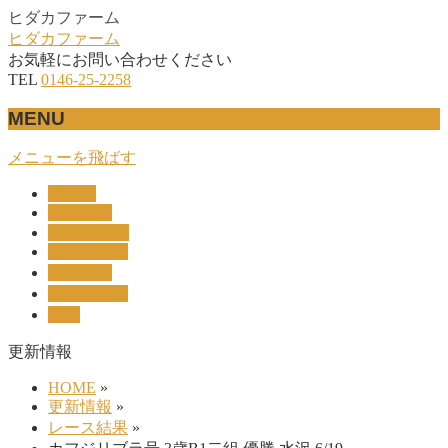
ヒダカファーム
ヒダカファーム
お気軽にお問い合わせください
TEL
0146-25-2258
MENU
メニューを飛ばす
HOME
産駒紹介
UNION-OC
レース結果
リザルト
セリ上場馬
概要
更新情報
HOME
»
更新情報
»
レース結果
»