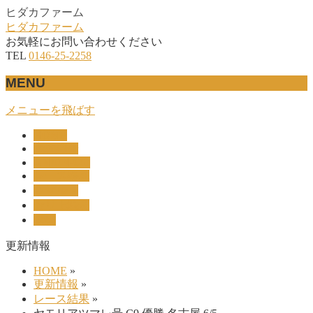
ヒダカファーム
ヒダカファーム
お気軽にお問い合わせください
TEL
0146-25-2258
MENU
メニューを飛ばす
HOME
産駒紹介
UNION-OC
レース結果
リザルト
セリ上場馬
概要
更新情報
HOME
»
更新情報
»
レース結果
»