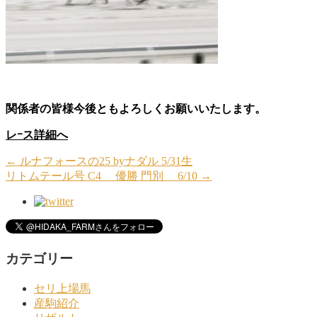
関係者の皆様今後ともよろしくお願いいたします。
レｰス詳細へ
←
ルナフォースの25 byナダル 5/31生
リトムテール号 C4 優勝 門別 6/10
→
カテゴリー
セリ上場馬
産駒紹介