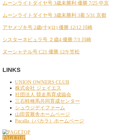
ムーンライトダイヤ号 3歳未勝利 優勝 7/25 中京
ムーンライトダイヤ号 3歳未勝利 3着 5/31 京都
アヤメヅキ号 2歳(十)(ロ) 優勝 12/12 川崎
シスターネビュラ号 ２歳4 優勝 7/3 川崎
ヌーシャテル号 C21 優勝 12/9 笠松
LINKS
UNION OWNERS CLUB
株式会社 ジェイエス
社団法人 競走馬育成協会
三石軽種馬共同育成センター
シュウジデイファーム
山田質厩舎ホームページ
Pacalla（パカラ）ホームページ
PAGETOP