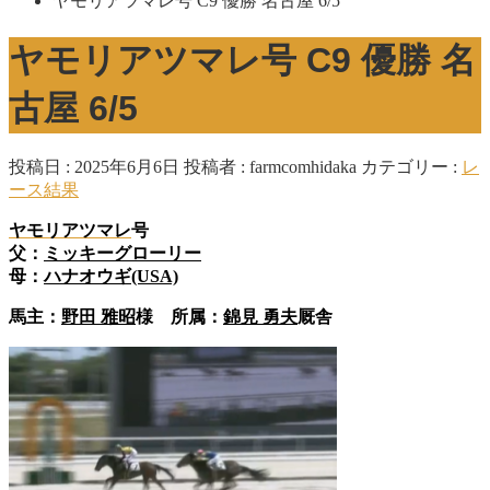
ヤモリアツマレ号 C9 優勝 名古屋 6/5
ヤモリアツマレ号 C9 優勝 名
古屋 6/5
投稿日 : 2025年6月6日
投稿者 :
farmcomhidaka
カテゴリー :
レ
ース結果
ヤモリアツマレ
号
父：
ミッキーグローリー
母：
ハナオウギ(USA)
馬主：
野田 雅昭
様 所属：
錦見 勇夫
厩舎