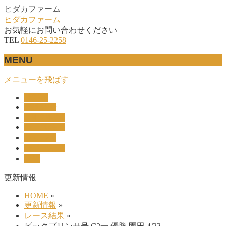
ヒダカファーム
ヒダカファーム
お気軽にお問い合わせください
TEL
0146-25-2258
MENU
メニューを飛ばす
HOME
産駒紹介
UNION-OC
レース結果
リザルト
セリ上場馬
概要
更新情報
HOME
»
更新情報
»
レース結果
»