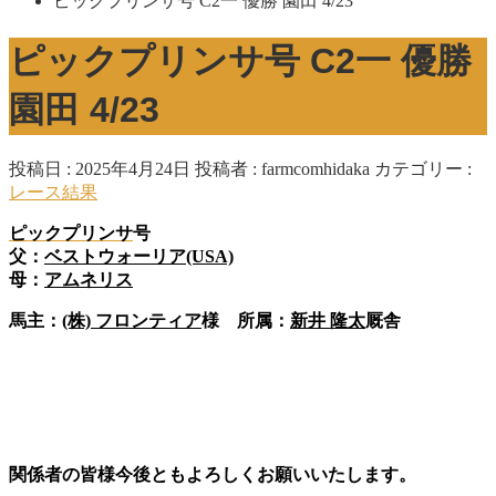
ピックプリンサ号 C2一 優勝 園田 4/23
ピックプリンサ号 C2一 優勝
園田 4/23
投稿日 : 2025年4月24日
投稿者 :
farmcomhidaka
カテゴリー :
レース結果
ピックプリンサ
号
父：
ベストウォーリア(USA)
母：
アムネリス
馬主：
(株) フロンティア
様 所属：
新井 隆太
厩舎
関係者の皆様今後ともよろしくお願いいたします。