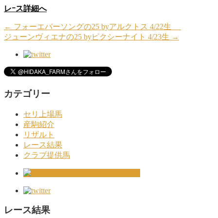
レｰス詳細へ
←
フォーエバーソングの25 byアルクトス 4/22生
ジューンヴィエナの25 byピクシーナイト 4/23生
→
カテゴリー
セリ上場馬
産駒紹介
リザルト
レース結果
クラブ提供馬
レース結果