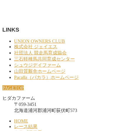
LINKS
UNION OWNERS CLUB
株式会社 ジェイエス
社団法人 競走馬育成協会
三石軽種馬共同育成センター
シュウジデイファーム
山田質厩舎ホームページ
Pacalla（パカラ）ホームページ
PAGETOP
ヒダカファーム
〒059-3451
北海道浦河郡浦河町荻伏町573
HOME
レース結果