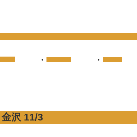
ON-OC
レース結果
リザルト
沢 11/3