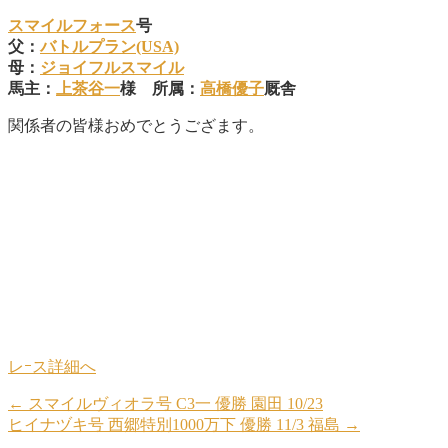
スマイルフォース
号
父：
バトルプラン(USA)
母：
ジョイフルスマイル
馬主：
上茶谷一
様 所属：
高橋優子
厩舎
関係者の皆様おめでとうござます。
レｰス詳細へ
←
スマイルヴィオラ号 C3一 優勝 園田 10/23
ヒイナヅキ号 西郷特別1000万下 優勝 11/3 福島
→