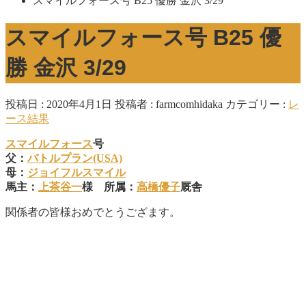
スマイルフォース号 B25 優勝 金沢 3/29
スマイルフォース号 B25 優
勝 金沢 3/29
投稿日 : 2020年4月1日
投稿者 :
farmcomhidaka
カテゴリー :
レ
ース結果
スマイルフォース
号
父：
バトルプラン(USA)
母：
ジョイフルスマイル
馬主：
上茶谷一
様 所属：
高橋優子
厩舎
関係者の皆様おめでとうござます。