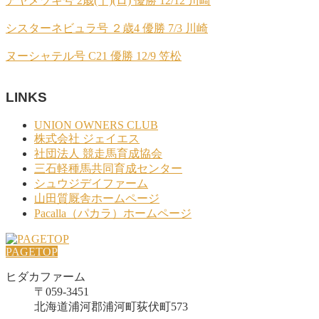
アヤメヅキ号 2歳(十)(ロ) 優勝 12/12 川崎
シスターネビュラ号 ２歳4 優勝 7/3 川崎
ヌーシャテル号 C21 優勝 12/9 笠松
LINKS
UNION OWNERS CLUB
株式会社 ジェイエス
社団法人 競走馬育成協会
三石軽種馬共同育成センター
シュウジデイファーム
山田質厩舎ホームページ
Pacalla（パカラ）ホームページ
PAGETOP
ヒダカファーム
〒059-3451
北海道浦河郡浦河町荻伏町573