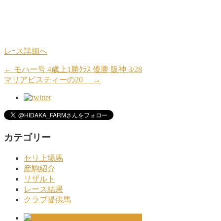
レｰス詳細へ
←
モハー号 4歳上1勝ｸﾗｽ 優勝 阪神 3/28
マリアビスティーの20
→
カテゴリー
セリ上場馬
産駒紹介
リザルト
レース結果
クラブ提供馬