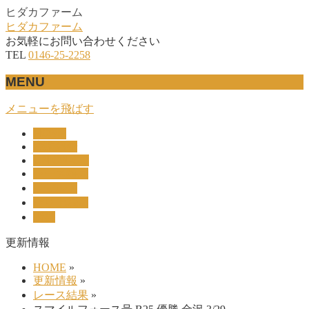
ヒダカファーム
ヒダカファーム
お気軽にお問い合わせください
TEL
0146-25-2258
MENU
メニューを飛ばす
HOME
産駒紹介
UNION-OC
レース結果
リザルト
セリ上場馬
概要
更新情報
HOME
»
更新情報
»
レース結果
»