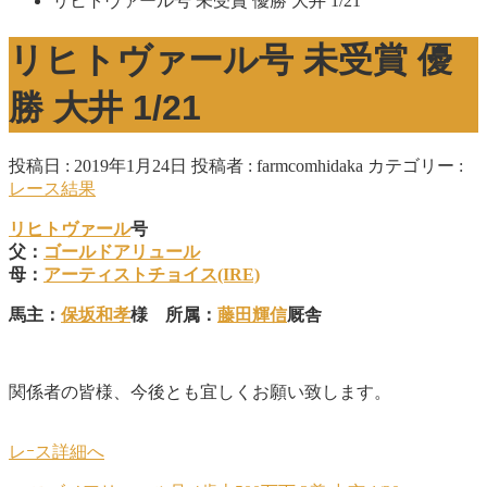
リヒトヴァール号 未受賞 優勝 大井 1/21
リヒトヴァール号 未受賞 優
勝 大井 1/21
投稿日 : 2019年1月24日
投稿者 :
farmcomhidaka
カテゴリー :
レース結果
リヒトヴァール
号
父：
ゴールドアリュール
母：
アーティストチョイス(IRE)
馬主：
保坂和孝
様 所属：
藤田輝信
厩舎
関係者の皆様、今後とも宜しくお願い致します。
レｰス詳細へ