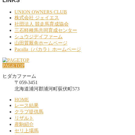
LINKS
UNION OWNERS CLUB
株式会社 ジェイエス
社団法人 競走馬育成協会
三石軽種馬共同育成センター
シュウジデイファーム
山田質厩舎ホームページ
Pacalla（パカラ）ホームページ
PAGETOP
ヒダカファーム
〒059-3451
北海道浦河郡浦河町荻伏町573
HOME
レース結果
クラブ提供馬
リザルト
産駒紹介
セリ上場馬