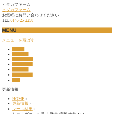
ヒダカファーム
ヒダカファーム
お気軽にお問い合わせください
TEL
0146-25-2258
MENU
メニューを飛ばす
HOME
産駒紹介
UNION-OC
レース結果
リザルト
セリ上場馬
概要
更新情報
HOME
»
更新情報
»
レース結果
»