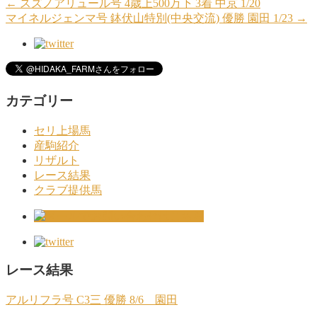
←
スズノアリュール号 4歳上500万下 3着 中京 1/20
マイネルジェンマ号 鉢伏山特別(中央交流) 優勝 園田 1/23
→
カテゴリー
セリ上場馬
産駒紹介
リザルト
レース結果
クラブ提供馬
レース結果
アルリフラ号 C3三 優勝 8/6 園田