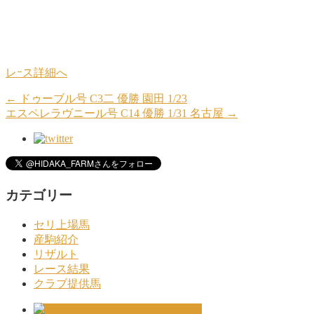
レｰス詳細へ
←
ドゥーブル号 C3二 優勝 園田 1/23
エスペレラヴニール号 C14 優勝 1/31 名古屋
→
カテゴリー
セリ上場馬
産駒紹介
リザルト
レース結果
クラブ提供馬