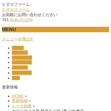
ヒダカファーム
ヒダカファーム
お気軽にお問い合わせください
TEL
0146-25-2258
MENU
メニューを飛ばす
HOME
産駒紹介
UNION-OC
レース結果
リザルト
セリ上場馬
概要
更新情報
HOME
»
更新情報
»
レース結果
»