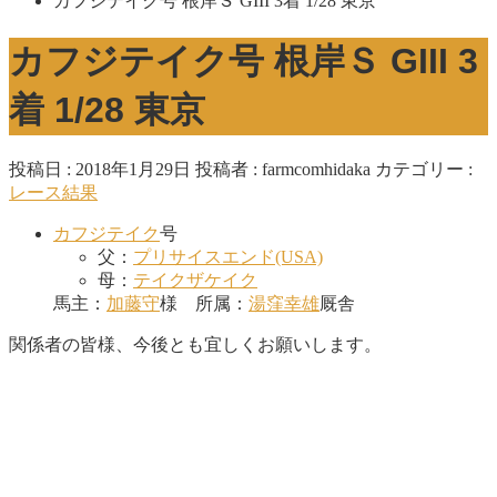
カフジテイク号 根岸Ｓ GIII 3着 1/28 東京
カフジテイク号 根岸Ｓ GIII 3
着 1/28 東京
投稿日 : 2018年1月29日
投稿者 :
farmcomhidaka
カテゴリー :
レース結果
カフジテイク
号
父：
プリサイスエンド(USA)
母：
テイクザケイク
馬主：
加藤守
様 所属：
湯窪幸雄
厩舎
関係者の皆様、今後とも宜しくお願いします。