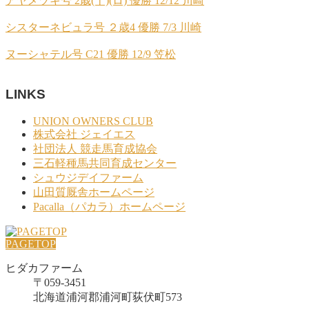
アヤメヅキ号 2歳(十)(ロ) 優勝 12/12 川崎
シスターネビュラ号 ２歳4 優勝 7/3 川崎
ヌーシャテル号 C21 優勝 12/9 笠松
LINKS
UNION OWNERS CLUB
株式会社 ジェイエス
社団法人 競走馬育成協会
三石軽種馬共同育成センター
シュウジデイファーム
山田質厩舎ホームページ
Pacalla（パカラ）ホームページ
PAGETOP
ヒダカファーム
〒059-3451
北海道浦河郡浦河町荻伏町573