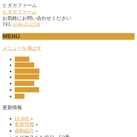
ヒダカファーム
ヒダカファーム
お気軽にお問い合わせください
TEL
0146-25-2258
MENU
メニューを飛ばす
HOME
産駒紹介
UNION-OC
レース結果
リザルト
セリ上場馬
概要
更新情報
HOME
»
更新情報
»
産駒紹介
»