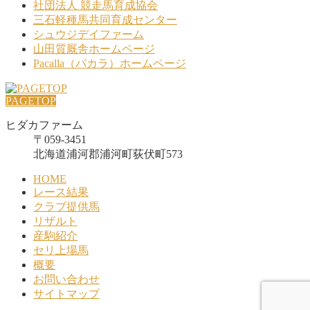
社団法人 競走馬育成協会
三石軽種馬共同育成センター
シュウジデイファーム
山田質厩舎ホームページ
Pacalla（パカラ）ホームページ
PAGETOP
ヒダカファーム
〒059-3451
北海道浦河郡浦河町荻伏町573
HOME
レース結果
クラブ提供馬
リザルト
産駒紹介
セリ上場馬
概要
お問い合わせ
サイトマップ