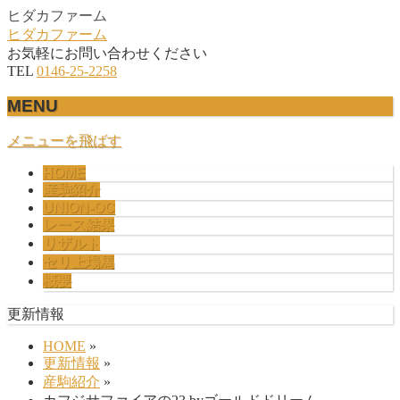
ヒダカファーム
ヒダカファーム
お気軽にお問い合わせください
TEL
0146-25-2258
MENU
メニューを飛ばす
HOME
産駒紹介
UNION-OC
レース結果
リザルト
セリ上場馬
概要
更新情報
HOME
»
更新情報
»
産駒紹介
»