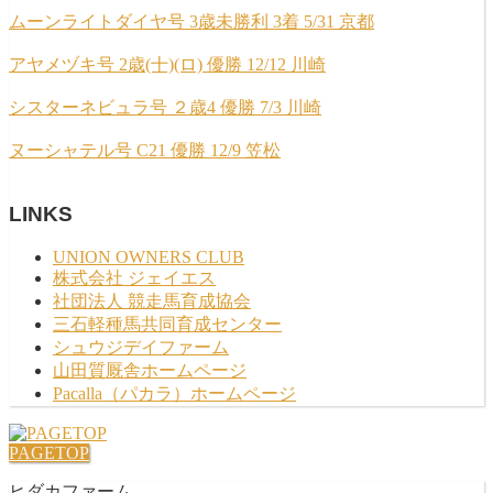
ムーンライトダイヤ号 3歳未勝利 3着 5/31 京都
アヤメヅキ号 2歳(十)(ロ) 優勝 12/12 川崎
シスターネビュラ号 ２歳4 優勝 7/3 川崎
ヌーシャテル号 C21 優勝 12/9 笠松
LINKS
UNION OWNERS CLUB
株式会社 ジェイエス
社団法人 競走馬育成協会
三石軽種馬共同育成センター
シュウジデイファーム
山田質厩舎ホームページ
Pacalla（パカラ）ホームページ
PAGETOP
ヒダカファーム