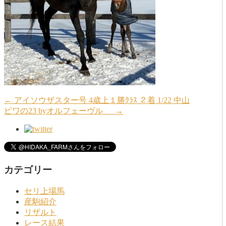
←
アイソウザスター号 4歳上１勝ｸﾗｽ ２着 1/22 中山
ピワの23 byオルフェーヴル
→
カテゴリー
セリ上場馬
産駒紹介
リザルト
レース結果