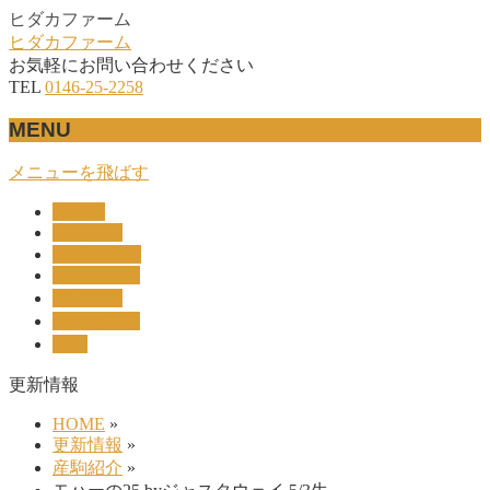
ヒダカファーム
ヒダカファーム
お気軽にお問い合わせください
TEL
0146-25-2258
MENU
メニューを飛ばす
HOME
産駒紹介
UNION-OC
レース結果
リザルト
セリ上場馬
概要
更新情報
HOME
»
更新情報
»
産駒紹介
»