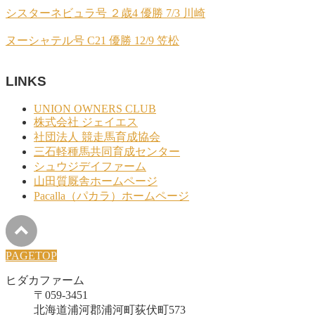
シスターネビュラ号 ２歳4 優勝 7/3 川崎
ヌーシャテル号 C21 優勝 12/9 笠松
LINKS
UNION OWNERS CLUB
株式会社 ジェイエス
社団法人 競走馬育成協会
三石軽種馬共同育成センター
シュウジデイファーム
山田質厩舎ホームページ
Pacalla（パカラ）ホームページ
PAGETOP
ヒダカファーム
〒059-3451
北海道浦河郡浦河町荻伏町573