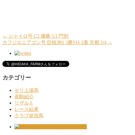
←
ジャイロ号 C2 優勝 5/1 門別
カフジエニアゴン号 巨椋池S 3勝ｸﾗｽ 2着 京都 5/4
→
カテゴリー
セリ上場馬
産駒紹介
リザルト
レース結果
クラブ提供馬