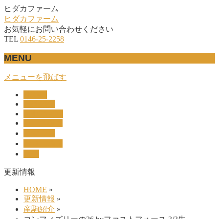
ヒダカファーム
ヒダカファーム
お気軽にお問い合わせください
TEL
0146-25-2258
MENU
メニューを飛ばす
HOME
産駒紹介
UNION-OC
レース結果
リザルト
セリ上場馬
概要
更新情報
HOME
»
更新情報
»
産駒紹介
»