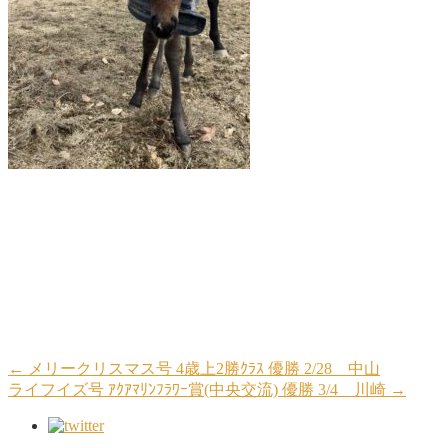
←
メリークリスマス号 4歳上2勝ｸﾗｽ 優勝 2/28 中山
ライフイズ号 ｱｸｱﾏﾘﾝﾌﾗﾜｰ賞(中央交流) 優勝 3/4 川崎
→