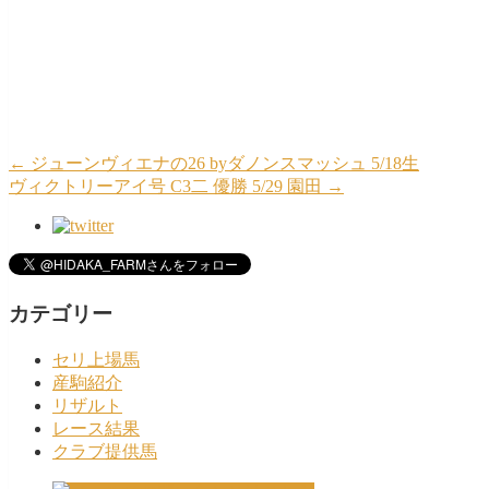
←
ジューンヴィエナの26 byダノンスマッシュ 5/18生
ヴィクトリーアイ号 C3二 優勝 5/29 園田
→
カテゴリー
セリ上場馬
産駒紹介
リザルト
レース結果
クラブ提供馬