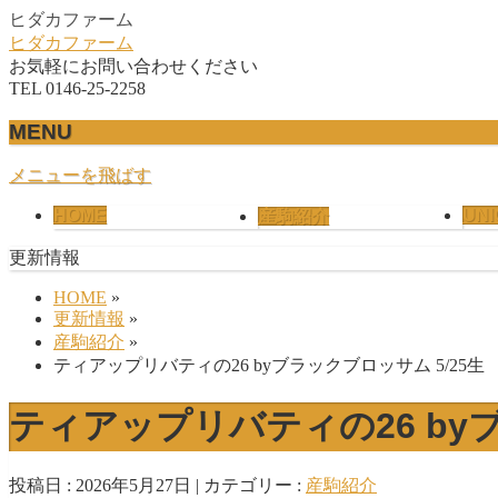
ヒダカファーム
ヒダカファーム
お気軽にお問い合わせください
TEL 0146-25-2258
MENU
メニューを飛ばす
HOME
UNI
産駒紹介
更新情報
HOME
»
更新情報
»
産駒紹介
»
ティアップリバティの26 byブラックブロッサム 5/25生
ティアップリバティの26 byブ
投稿日 : 2026年5月27日
カテゴリー :
産駒紹介