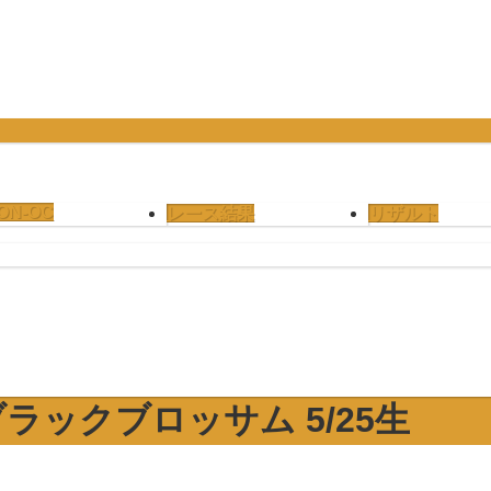
ON-OC
レース結果
リザルト
ラックブロッサム 5/25生