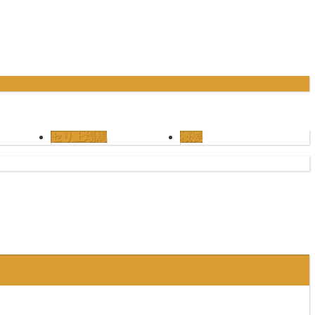
セリ上場馬
概要