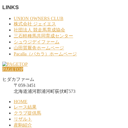
LINKS
UNION OWNERS CLUB
株式会社 ジェイエス
社団法人 競走馬育成協会
三石軽種馬共同育成センター
シュウジデイファーム
山田質厩舎ホームページ
Pacalla（パカラ）ホームページ
PAGETOP
ヒダカファーム
〒059-3451
北海道浦河郡浦河町荻伏町573
HOME
レース結果
クラブ提供馬
リザルト
産駒紹介