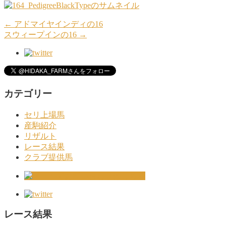
←
アドマイヤインディの16
スウィープインの16
→
カテゴリー
セリ上場馬
産駒紹介
リザルト
レース結果
クラブ提供馬
レース結果