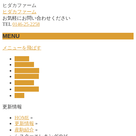
ヒダカファーム
ヒダカファーム
お気軽にお問い合わせください
TEL
0146-25-2258
MENU
メニューを飛ばす
HOME
産駒紹介
UNION-OC
レース結果
リザルト
セリ上場馬
概要
更新情報
HOME
»
更新情報
»
産駒紹介
»