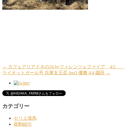
←
カフェアリアドネの24 byフィレンツェファイア 4/2
ライオットガール号 兵庫女王盃 Jpn3 優勝 4/4 園田
→
カテゴリー
セリ上場馬
産駒紹介