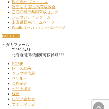
株式会社 ジェイエス
社団法人 競走馬育成協会
三石軽種馬共同育成センター
シュウジデイファーム
山田質厩舎ホームページ
Pacalla（パカラ）ホームページ
PAGETOP
ヒダカファーム
〒059-3451
北海道浦河郡浦河町荻伏町573
HOME
レース結果
クラブ提供馬
リザルト
産駒紹介
セリ上場馬
概要
お問い合わせ
サイトマップ