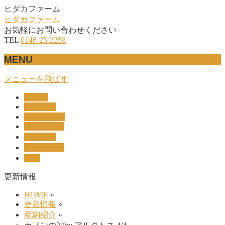
ヒダカファーム
ヒダカファーム
お気軽にお問い合わせください
TEL
0146-25-2258
MENU
メニューを飛ばす
HOME
産駒紹介
UNION-OC
レース結果
リザルト
セリ上場馬
概要
更新情報
HOME
»
更新情報
»
産駒紹介
»