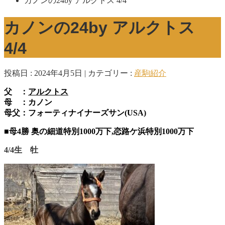
カノンの24by アルクトス 4/4
カノンの24by アルクトス
4/4
投稿日 : 2024年4月5日
カテゴリー :
産駒紹介
父
：
アルクトス
母 ：カノン
母父：フォーティナイナーズサン(USA)
■母4勝 奥の細道特別1000万下,恋路ケ浜特別1000万下
4/4生 牡