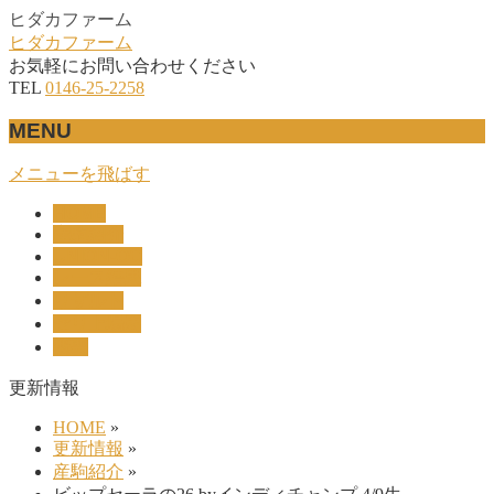
ヒダカファーム
ヒダカファーム
お気軽にお問い合わせください
TEL
0146-25-2258
MENU
メニューを飛ばす
HOME
産駒紹介
UNION-OC
レース結果
リザルト
セリ上場馬
概要
更新情報
HOME
»
更新情報
»
産駒紹介
»