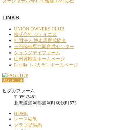
ヌーシャテル号 C21 優勝 12/9 笠松
LINKS
UNION OWNERS CLUB
株式会社 ジェイエス
社団法人 競走馬育成協会
三石軽種馬共同育成センター
シュウジデイファーム
山田質厩舎ホームページ
Pacalla（パカラ）ホームページ
PAGETOP
ヒダカファーム
〒059-3451
北海道浦河郡浦河町荻伏町573
HOME
レース結果
クラブ提供馬