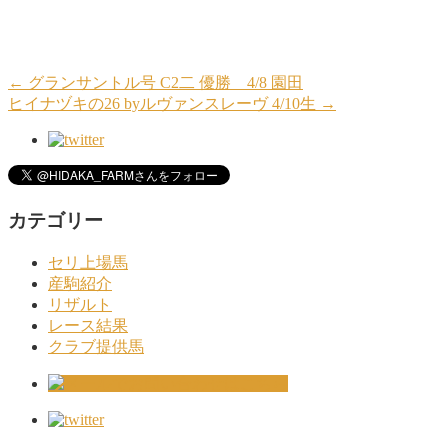
←
グランサントル号 C2二 優勝 4/8 園田
ヒイナヅキの26 byルヴァンスレーヴ 4/10生
→
カテゴリー
セリ上場馬
産駒紹介
リザルト
レース結果
クラブ提供馬