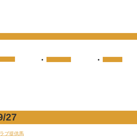
ON-OC
レース結果
リザルト
/27
ラブ提供馬