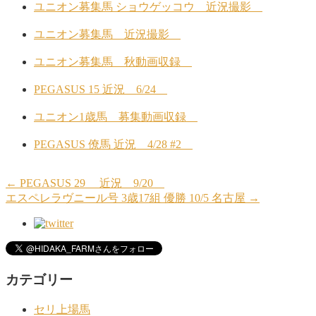
ユニオン募集馬 ショウゲッコウ 近況撮影
ユニオン募集馬 近況撮影
ユニオン募集馬 秋動画収録
PEGASUS 15 近況 6/24
ユニオン1歳馬 募集動画収録
PEGASUS 僚馬 近況 4/28 #2
←
PEGASUS 29 近況 9/20
エスペレラヴニール号 3歳17組 優勝 10/5 名古屋
→
カテゴリー
セリ上場馬